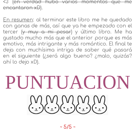
<3 (
en verdad hubo varios momentos que me
encantaron xD
).
En resumen
: al terminar este libro me he quedado
con ganas de más, así que ya he empezado con el
tercer (
y muy a mi pesar
) y último libro. Me ha
gustado mucho más que el anterior porque es más
emotivo, más intrigante y más romántico. El final te
deja con muchísima intriga de saber qué pasará
en el siguiente (¿será algo bueno? ¿malo, quizás?
ahí lo dejo xD).
PUNTUACION
~ 5/5 ~