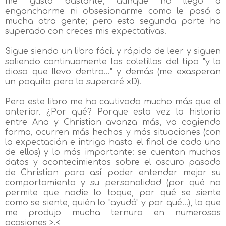
me gustó bastante, aunque no llegó a
engancharme ni obsesionarme como le pasó a
mucha otra gente; pero esta segunda parte ha
superado con creces mis expectativas.
Sigue siendo un libro fácil y rápido de leer y siguen
saliendo continuamente las coletillas del tipo "y la
diosa que llevo dentro..." y demás (
me exasperan
un poquito pero lo superaré xD
).
Pero este libro me ha cautivado mucho más que el
anterior. ¿Por qué? Porque esta vez la historia
entre Ana y Christian avanza más, va cogiendo
forma, ocurren más hechos y más situaciones (con
la expectación e intriga hasta el final de cada uno
de ellos) y lo más importante: se cuentan muchos
datos y acontecimientos sobre el oscuro pasado
de Christian para así poder entender mejor su
comportamiento y su personalidad (por qué no
permite que nadie lo toque, por qué se siente
como se siente, quién lo "ayudó" y por qué...), lo que
me produjo mucha ternura en numerosas
ocasiones >.<